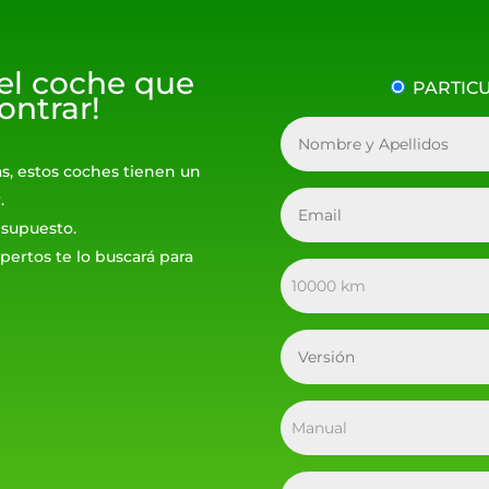
 el coche que
PARTIC
ontrar!
as, estos coches tienen un
.
resupuesto.
pertos te lo buscará para