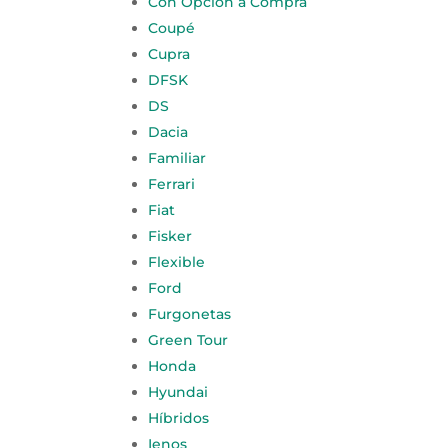
Con Opción a Compra
Coupé
Cupra
DFSK
DS
Dacia
Familiar
Ferrari
Fiat
Fisker
Flexible
Ford
Furgonetas
Green Tour
Honda
Hyundai
Híbridos
Ienos