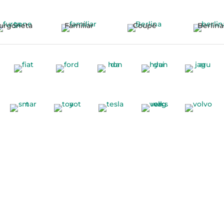
urgoneta
Familiar
Coupé
Berlina