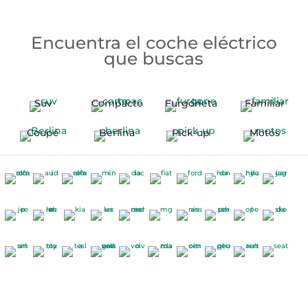
Encuentra el coche eléctrico
que buscas
Suv
Compacto
Furgoneta
Familiar
Coupé
Berlina
Pick-up
Motos