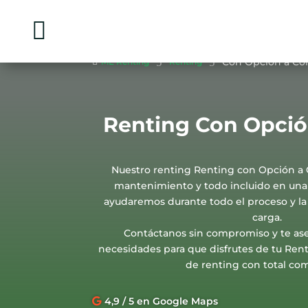

5
5
Con Opción a C

ME Renting
Renting
Renting Con Opci
Nuestro renting Renting con Opción a 
mantenimiento y todo incluido en una 
ayudaremos durante todo el proceso y la 
carga.
Contáctanos sin compromiso y te as
necesidades para que disfrutes de tu Re
de renting con total co
4,9 / 5 en Google Maps
