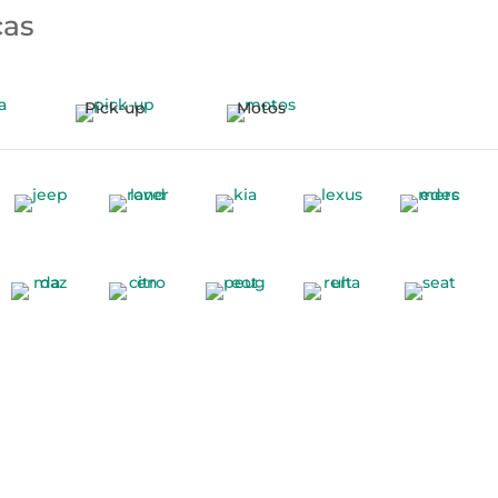
cas
Pick-up
Motos