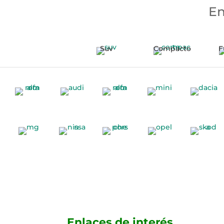
En
Suv
Compacto
F
Enlaces de interés