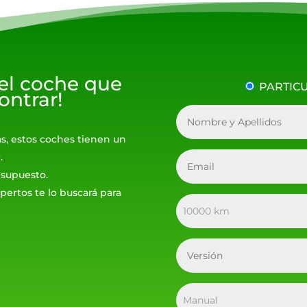
 el coche que
PARTIC
ontrar!
as, estos coches tienen un
.
resupuesto.
pertos te lo buscará para