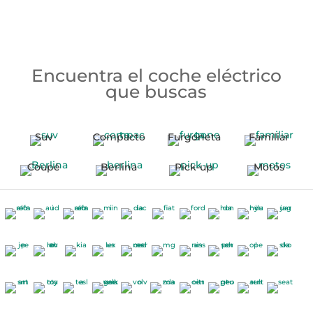
Encuentra el coche eléctrico
que buscas
Suv
Compacto
Furgoneta
Familiar
Coupé
Berlina
Pick-up
Motos