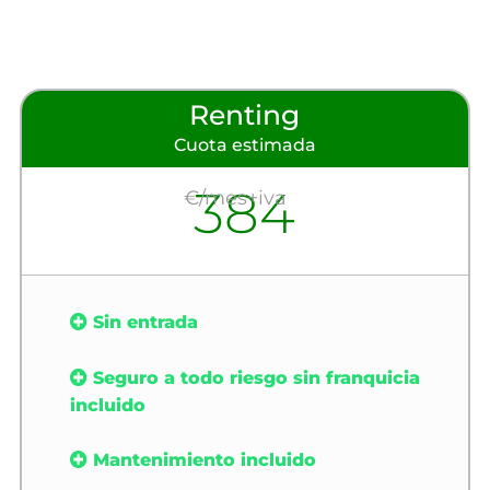
Renting
Cuota estimada
384
€/mes+iva
Sin entrada
Seguro a todo riesgo sin franquicia
incluido
Mantenimiento incluido