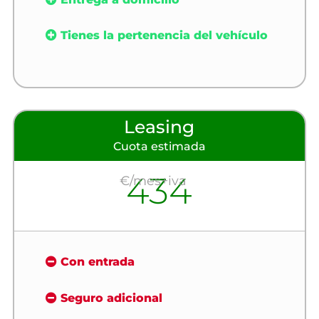
Tienes la pertenencia del vehículo
Leasing
Cuota estimada
434
€/mes+iva
Con entrada
Seguro adicional