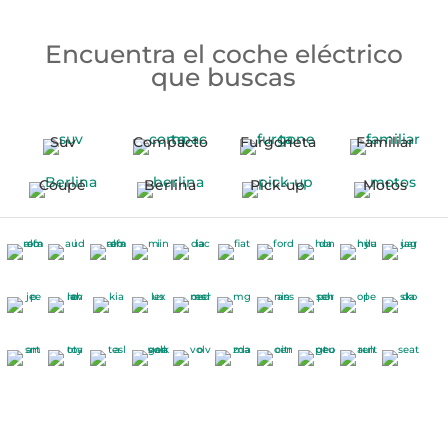
Encuentra el coche eléctrico
que buscas
Suv
Compacto
Furgoneta
Familiar
Coupé
Berlina
Pick-up
Motos