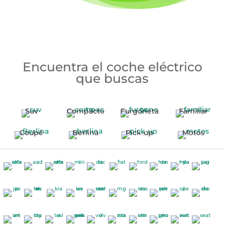
Encuentra el coche eléctrico
que buscas
Suv
Compacto
Furgoneta
Familiar
Coupé
Berlina
Pick-up
Motos