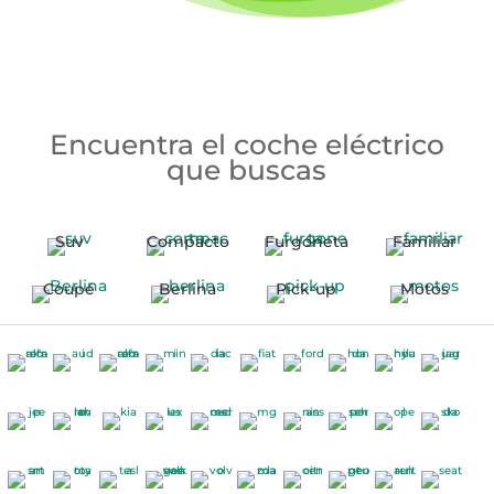
Encuentra el coche eléctrico
que buscas
Suv
Compacto
Furgoneta
Familiar
Coupé
Berlina
Pick-up
Motos