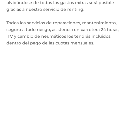
olvidándose de todos los gastos extras será posible
gracias a nuestro servicio de renting.
Todos los servicios de reparaciones, mantenimiento,
seguro a todo riesgo, asistencia en carretera 24 horas,
ITV y cambio de neumáticos los tendrás incluidos
dentro del pago de las cuotas mensuales.
Te instalamos el
punto de carga de tu
coche eléctrico
Contacta con nosotros y te
ayudaremos con la instalación
del punto de carga para tu coche