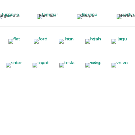
urgoneta
Familiar
Coupé
Berlina