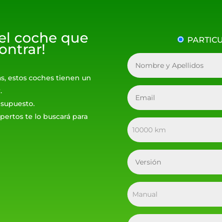
 el coche que
PARTIC
ontrar!
as, estos coches tienen un
.
resupuesto.
pertos te lo buscará para