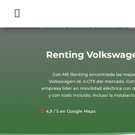

5
5
5
Vo

ME Renting
Renting
Volkswagen
Renting Volkswage
Con ME Renting encontrarás las mejor
Volkswagen id. 4 GTX del mercado. Con
empresa líder en movilidad eléctrica con n
y con todo incluido, incluso la instalaci
4,9 / 5 en Google Maps
