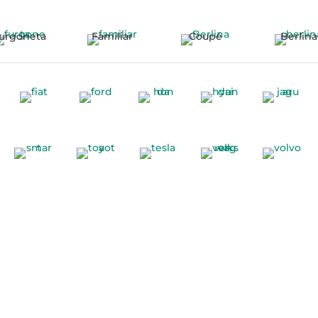
urgoneta
Familiar
Coupé
Berlina