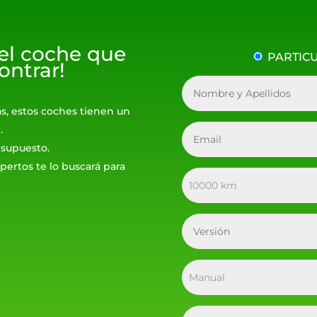
 el coche que
PARTIC
ontrar!
as, estos coches tienen un
.
resupuesto.
pertos te lo buscará para