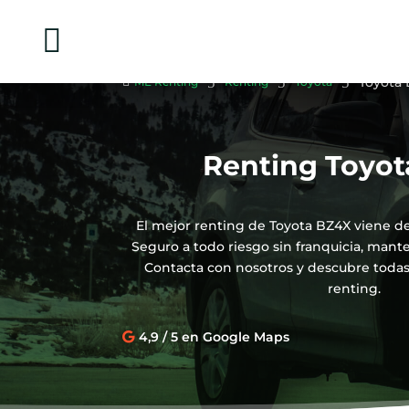

5
5
5
Toyota

ME Renting
Renting
Toyota
Renting Toyo
El mejor renting de Toyota BZ4X viene d
Seguro a todo riesgo sin franquicia, mant
Contacta con nosotros y descubre todas 
renting.
4,9 / 5 en Google Maps
