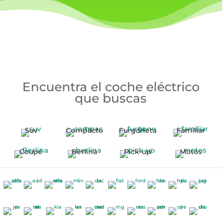
Encuentra el coche eléctrico
que buscas
Suv
Compacto
Furgoneta
Familiar
Coupé
Berlina
Pick-up
Motos