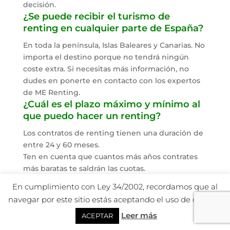
decisión.
¿Se puede recibir el turismo de
renting en cualquier parte de España?
En toda la península, Islas Baleares y Canarias. No
importa el destino porque no tendrá ningún
coste extra. Si necesitas más información, no
dudes en ponerte en contacto con los expertos
de ME Renting.
¿Cuál es el plazo máximo y mínimo al
que puedo hacer un renting?
Los contratos de renting tienen una duración de
entre 24 y 60 meses.
Ten en cuenta que cuantos más años contrates
más baratas te saldrán las cuotas.
En caso de que necesites una cotización
En cumplimiento con Ley 34/2002, recordamos que al
personalizada no dudes en ponerte en contacto
navegar por este sitio estás aceptando el uso de cookies.
con ME Renting.
¿Puedo tener un vehículo de
Leer más
ACEPTAR
sustitución antes de que me