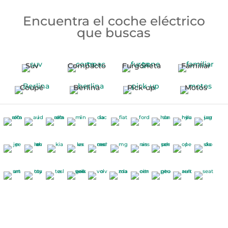
Encuentra el coche eléctrico
que buscas
Suv
Compacto
Furgoneta
Familiar
Coupé
Berlina
Pick-up
Motos