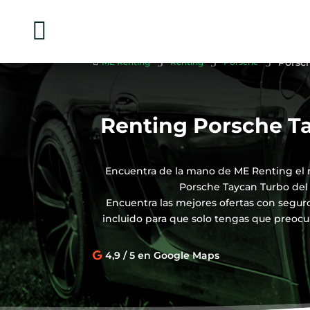

5
5
5
Porsc

ME Renting
Renting
Porsche
Renting Porsche T
Encuentra de la mano de ME Renting el 
Porsche Taycan Turbo del
Encuentra las mejores ofertas con segu
incluido para que solo tengas que preocu
4,9 / 5 en Google Maps
