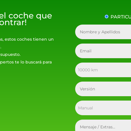
 el coche que
PARTIC
ontrar!
as, estos coches tienen un
.
resupuesto.
pertos te lo buscará para