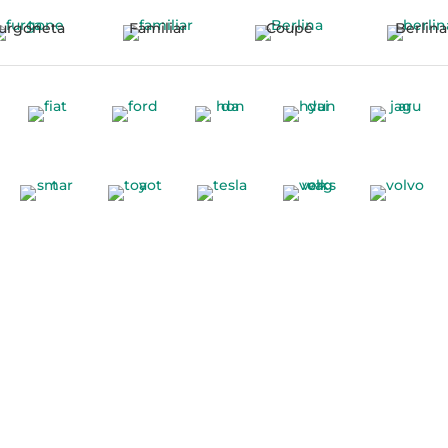
urgoneta
Familiar
Coupé
Berlina