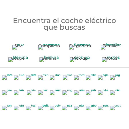
Encuentra el coche eléctrico
que buscas
Suv
Compacto
Furgoneta
Familiar
Coupé
Berlina
Pick-up
Motos