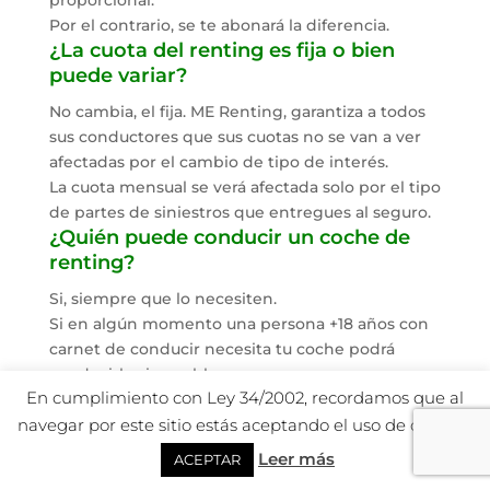
Por el contrario, se te abonará la diferencia.
¿La cuota del renting es fija o bien
puede variar?
No cambia, el fija. ME Renting, garantiza a todos
sus conductores que sus cuotas no se van a ver
afectadas por el cambio de tipo de interés.
La cuota mensual se verá afectada solo por el tipo
de partes de siniestros que entregues al seguro.
¿Quién puede conducir un coche de
renting?
Si, siempre que lo necesiten.
Si en algún momento una persona +18 años con
carnet de conducir necesita tu coche podrá
conducirlo sin problema.
En cumplimiento con Ley 34/2002, recordamos que al
Consulta condiciones.
¿Con renting hay que abonar entradas
navegar por este sitio estás aceptando el uso de cookies.
si se contrata un coche?
Leer más
ACEPTAR
No.