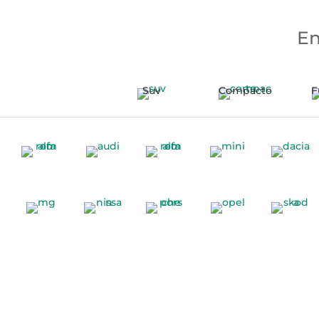
En
Suv
Compacto
F