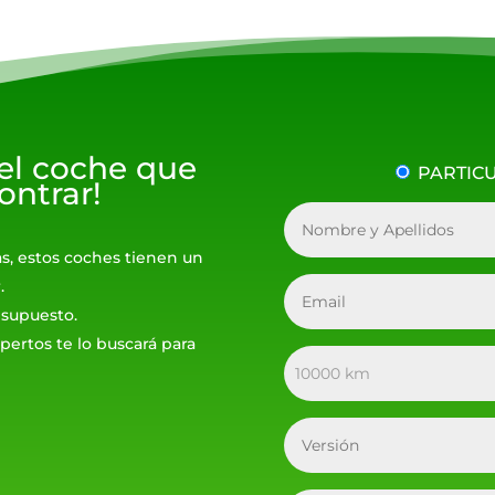
 el coche que
PARTIC
ontrar!
as, estos coches tienen un
.
resupuesto.
pertos te lo buscará para