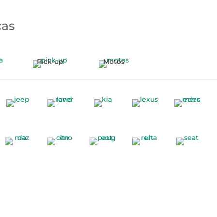
cas
Pick-up
Motos