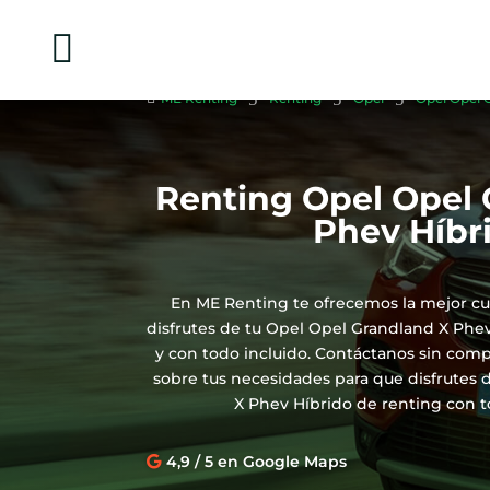

5
5
5

ME Renting
Renting
Opel
Opel Opel 
Renting Opel Opel 
Phev Híbr
En ME Renting te ofrecemos la mejor cu
disfrutes de tu Opel Opel Grandland X Ph
y con todo incluido. Contáctanos sin com
sobre tus necesidades para que disfrutes
X Phev Híbrido de renting con 
4,9 / 5 en Google Maps
