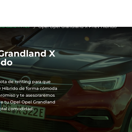
5
Opel Opel Grandland X Phev Híbrido
Grandland X Phev
Grandland X
ido
ota de renting para que
ev Híbrido de forma cómoda
promiso y te asesoraremos
 de tu Opel Opel Grandland
total comodidad.