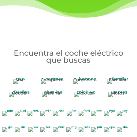
Encuentra el coche eléctrico
que buscas
Suv
Compacto
Furgoneta
Familiar
Coupé
Berlina
Pick-up
Motos