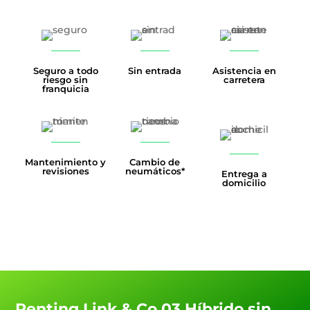
Seguro a todo
Sin entrada
Asistencia en
riesgo sin
carretera
franquicia
Mantenimiento y
Cambio de
revisiones
neumáticos*
Entrega a
domicilio
Renting Link & Co 03 Híbrido sin