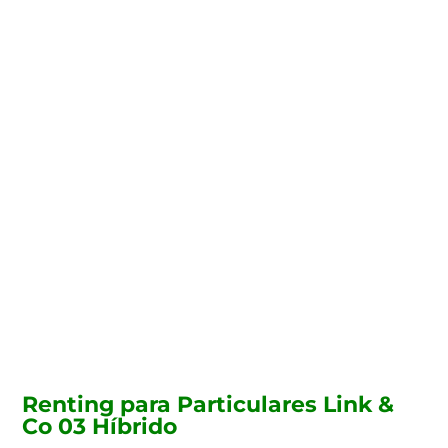
Te instalamos el
punto de carga de tu
coche eléctrico
Contacta con nosotros y te
ayudaremos con la instalación
del punto de carga para tu coche
eléctrico y te ayudaremos a
gestionar las ayudas estatales
para benefciarte de todos los
descuentos.
Renting para Particulares Link &
Co 03 Híbrido