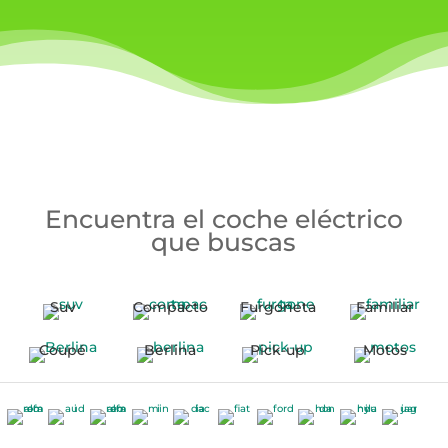
Encuentra el coche eléctrico
que buscas
Suv
Compacto
Furgoneta
Familiar
Coupé
Berlina
Pick-up
Motos