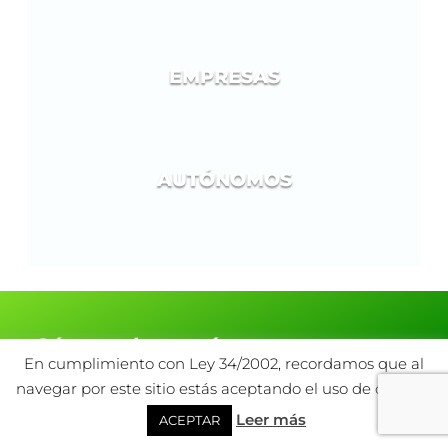
EMPRESAS
AUTÓNOMOS
¿Cómo saber qué cuota
En cumplimiento con Ley 34/2002, recordamos que al
pagaremos mensualmente?
navegar por este sitio estás aceptando el uso de cookies.
Con ME Renting sabrás, desde el principio, la cantidad
Leer más
ACEPTAR
de cuota que vas a pagar mensualmente.
Cuando contratas un renting la cuota a pagar