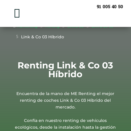
91 005 40 50


ME Renting
5
Renting
5
Link & Co
5
Link & Co 03
Link & Co 03 Híbrido
5
Renting Link & Co 03
Híbrido
Encuentra de la mano de ME Renting el mejor
renting de coches Link & Co 03 Híbrido del
mercado.
Confía en nuestro renting de vehículos
ecológicos, desde la instalación hasta la gestión