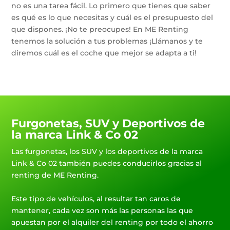
no es una tarea fácil. Lo primero que tienes que saber
es qué es lo que necesitas y cuál es el presupuesto del
que dispones. ¡No te preocupes! En ME Renting
tenemos la solución a tus problemas ¡Llámanos y te
diremos cuál es el coche que mejor se adapta a ti!
Furgonetas, SUV y Deportivos de
la marca Link & Co 02
Las furgonetas, los SUV y los deportivos de la marca
Link & Co 02 también puedes conducirlos gracias al
renting de ME Renting.
Este tipo de vehículos, al resultar tan caros de
mantener, cada vez son más las personas las que
apuestan por el alquiler del renting por todo el ahorro