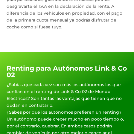
desgravarte el I.V.A en la declaración de la renta. A
diferencia de los vehículos en propiedad, con el pago
de la primera cuota mensual ya podrás disfrutar del
coche como si fuese tuyo.
Renting para Autónomos Link & Co
02
¿Sabías que cada vez son más los autónomos los que
confían en el renting de Link & Co 02 de Mundo
Eléctricos? Son tantas las ventajas que tienen que no
dudan en contratarlo.
¿Sabes por qué los autónomos prefieren un renting?
Un autónomo puede crecer mucho en poco tiempo o,
por el contrario, quebrar. En ambos casos podrán
cambiar de vehículo por otro mejor o cancelar el