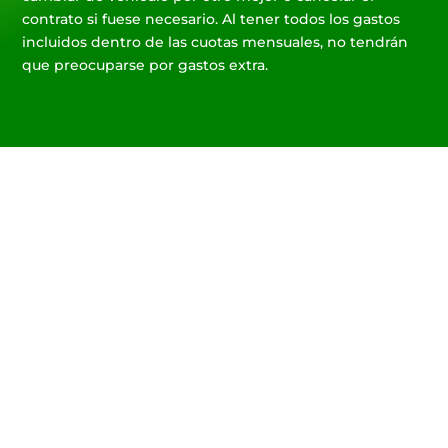
contrato si fuese necesario. Al tener todos los gastos
incluidos dentro de las cuotas mensuales, no tendrán
que preocuparse por gastos extra.
Te instalamos el
punto de carga de tu
coche eléctrico
Contacta con nosotros y te
ayudaremos con la instalación
del punto de carga para tu coche
eléctrico y te ayudaremos a
gestionar las ayudas estatales
para benefciarte de todos los