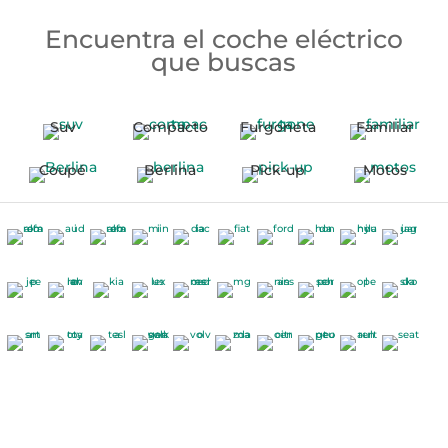
Encuentra el coche eléctrico
que buscas
Suv
Compacto
Furgoneta
Familiar
Coupé
Berlina
Pick-up
Motos