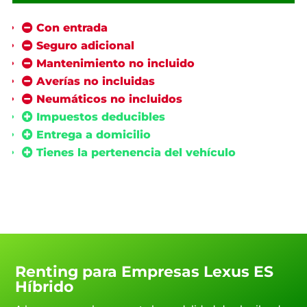
iva
Con entrada
Seguro adicional
Mantenimiento no incluido
Averías no incluidas
Neumáticos no incluidos
Impuestos deducibles
Entrega a domicilio
Tienes la pertenencia del vehículo
Renting para Empresas Lexus ES
Híbrido