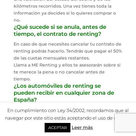
kilómetros recorridos. Una vez tienes toda la
información ya decides si lo quieres comprar o
no.
¿Qué sucede si se anula, antes de
tiempo, el contrato de renting?
En caso de que necesites cancelar tu contrato de
renting podrás hacerlo. Tendrás que pagar el 50%
de las cuotas mensuales restantes.
Llama a ME Renting y ellos te asesorarán sobre si
te merece la pena o no cancelar antes de
tiempo.
¿Los automóviles de renting se
pueden recibir en cualquier zona de
España?
No importa donde vivas porque los vehículos de
En cumplimiento con Ley 34/2002, recordamos que al
renting se pueden recibir en todas las zonas de
navegar por este sitio estás aceptando el uso de cookies.
España.
Leer más
ACEPTAR
No tendrás que pagar ningún gasto extra por el