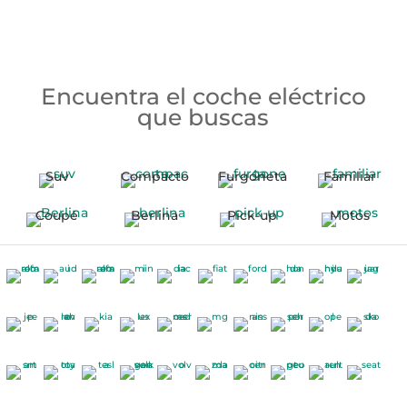
Encuentra el coche eléctrico
que buscas
Suv
Compacto
Furgoneta
Familiar
Coupé
Berlina
Pick-up
Motos