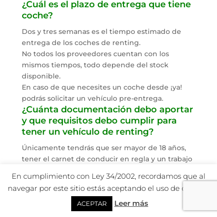
¿Cuál es el plazo de entrega que tiene
coche?
Dos y tres semanas es el tiempo estimado de
entrega de los coches de renting.
No todos los proveedores cuentan con los
mismos tiempos, todo depende del stock
disponible.
En caso de que necesites un coche desde ¡ya!
podrás solicitar un vehículo pre-entrega.
¿Cuánta documentación debo aportar
y que requisitos debo cumplir para
tener un vehículo de renting?
Únicamente tendrás que ser mayor de 18 años,
tener el carnet de conducir en regla y un trabajo
indefinido (tendrás que presentar las 3 últimas
En cumplimiento con Ley 34/2002, recordamos que al
nóminas). Empresas y autónomos: acta censal,
navegar por este sitio estás aceptando el uso de cookies.
último ejercicio del IVA del año y del trimestre
Leer más
anterior. El departamento de riesgos de los
ACEPTAR
diferentes proveedores serán quieren valoren la