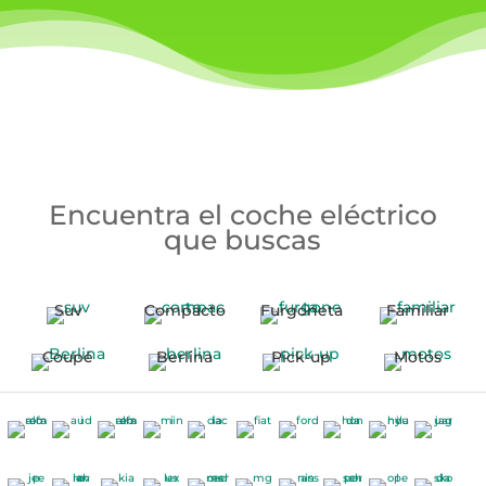
Encuentra el coche eléctrico
que buscas
Suv
Compacto
Furgoneta
Familiar
Coupé
Berlina
Pick-up
Motos