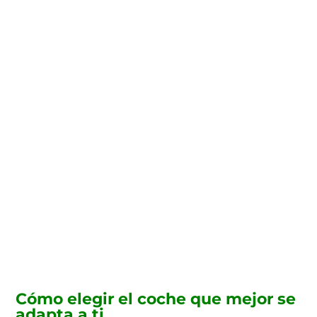
Te instalamos el
punto de carga de tu
coche eléctrico
Contacta con nosotros y te
ayudaremos con la instalación
del punto de carga para tu coche
eléctrico y te ayudaremos a
gestionar las ayudas estatales
para benefciarte de todos los
descuentos.
Cómo elegir el coche que mejor se
adapta a ti