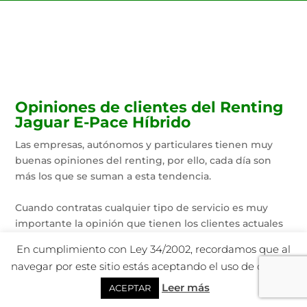
Opiniones de clientes del Renting
Jaguar E-Pace Híbrido
Las empresas, autónomos y particulares tienen muy
buenas opiniones del renting, por ello, cada día son
más los que se suman a esta tendencia.
Cuando contratas cualquier tipo de servicio es muy
importante la opinión que tienen los clientes actuales
de cada empresa. ¿Todavía no conoces lo que opinan
En cumplimiento con Ley 34/2002, recordamos que al
de nuestro renting?
navegar por este sitio estás aceptando el uso de cookies.
En ME Renting nos gusta que nuestros clientes nos
dejen reseñas porque eso nos ayuda a ir mejorando día
Leer más
ACEPTAR
a día y, de esta manera, conseguir que todos nuestros