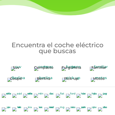
Encuentra el coche eléctrico
que buscas
Suv
Compacto
Furgoneta
Familiar
Coupé
Berlina
Pick-up
Motos