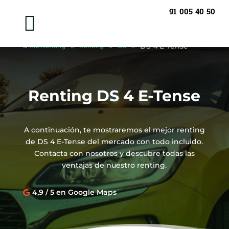
91 005 40 50

DS 4 E-Tense

ME Renting
5
Renting
5
DS
5
Renting DS 4 E-Tense
A continuación, te mostraremos el mejor renting
de DS 4 E-Tense del mercado con todo incluido.
Contacta con nosotros y descubre todas las
ventajas de nuestro renting.
4,9 / 5 en Google Maps
