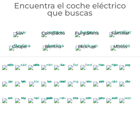
Encuentra el coche eléctrico
que buscas
Suv
Compacto
Furgoneta
Familiar
Coupé
Berlina
Pick-up
Motos