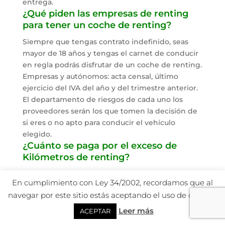
entrega.
¿Qué piden las empresas de renting
para tener un coche de renting?
Siempre que tengas contrato indefinido, seas
mayor de 18 años y tengas el carnet de conducir
en regla podrás disfrutar de un coche de renting.
Empresas y autónomos: acta censal, último
ejercicio del IVA del año y del trimestre anterior.
El departamento de riesgos de cada uno los
proveedores serán los que tomen la decisión de
si eres o no apto para conducir el vehículo
elegido.
¿Cuánto se paga por el exceso de
Kilómetros de renting?
No pasa nada. Lo único que se exige es el pago
En cumplimiento con Ley 34/2002, recordamos que al
de la diferencia de kilómetros.
navegar por este sitio estás aceptando el uso de cookies.
Si, por el contrario, recorres menos te
devolveremos la diferencia.
Leer más
ACEPTAR
¿Pueden variar las cuotas en renting o