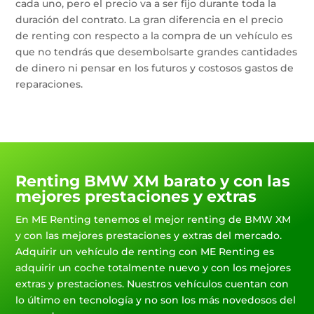
cada uno, pero el precio va a ser fijo durante toda la
duración del contrato. La gran diferencia en el precio
de renting con respecto a la compra de un vehículo es
que no tendrás que desembolsarte grandes cantidades
de dinero ni pensar en los futuros y costosos gastos de
reparaciones.
Renting BMW XM barato y con las
mejores prestaciones y extras
En ME Renting tenemos el mejor renting de BMW XM
y con las mejores prestaciones y extras del mercado.
Adquirir un vehículo de renting con ME Renting es
adquirir un coche totalmente nuevo y con los mejores
extras y prestaciones. Nuestros vehículos cuentan con
lo último en tecnología y no son los más novedosos del