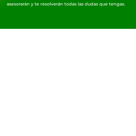
asesorarán y te resolverán todas las dudas que tengas.
Te instalamos el
punto de carga de tu
coche eléctrico
Contacta con nosotros y te
ayudaremos con la instalación
del punto de carga para tu coche
eléctrico y te ayudaremos a
gestionar las ayudas estatales
para benefciarte de todos los
descuentos.