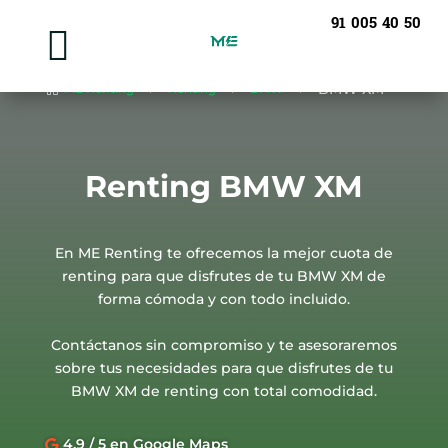
91 005 40 50

BMW XM
ME Renting
Renting
BMW

5
5
5
Renting BMW XM
En ME Renting te ofrecemos la mejor cuota de
renting para que disfrutes de tu BMW XM de
forma cómoda y con todo incluido.
Contáctanos sin compromiso y te asesoraremos
sobre tus necesidades para que disfrutes de tu
BMW XM de renting con total comodidad.
4,9 / 5 en Google Maps
