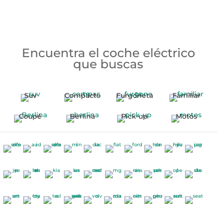
Encuentra el coche eléctrico
que buscas
Suv
Compacto
Furgoneta
Familiar
Coupé
Berlina
Pick-up
Motos